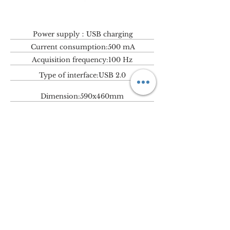
Power supply：USB charging
Current consumption:500 mA
Acquisition frequency:100 Hz
Type of interface:USB 2.0
Dimension:590x460mm
Sensing area thickness:9mm
Weight/Material:5kg/Aluminium alloy
Sensors:
resistive conductive rubber -
contacts 24K gold
Type of scanning:Matrix scan
Sensor Area:400mm x 400mm
Suitable working temperature:0℃-55℃
Maximum pressure:
150Kg
Sensor life:
1,000,000 cycles