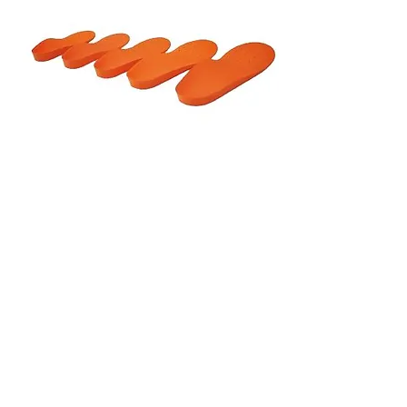
Design ergonômico no corpo
humano
As palmilhas ortopédicas biomecânicas
XZ são projetadas com base nas
características da estrutura do pé. Ao
ajustar a distribuição de pressão do
arco medial, arco lateral e arco
transverso do pé, elas podem alterar o
alinhamento biomecânico dos
membros inferiores.
Consequentemente, isso melhora a dor
crônica e corrige anormalidades da
marcha e da postura causadas por
desvios no alinhamento biomecânico.