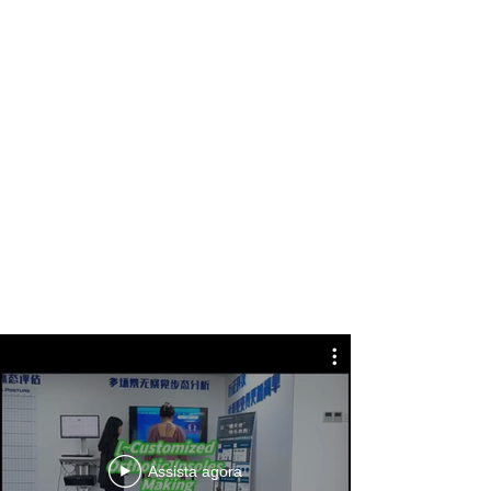
Design com seções frontal,
central e traseira
Heel cup design to maintain a neutral
position of the heel, preventing
excessive pronation or
supination; arch support in the
midfoot region, with adjustable arch
height through heating,
helping relieve conditions like flat feet
or high arches; forefoot perforation
design for breathability
and odor prevention.
Assista agora