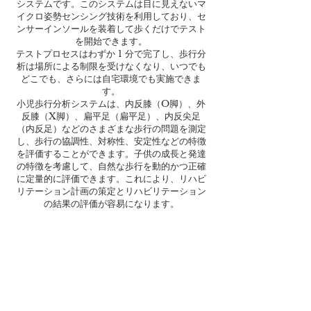
システムです。このシステムは目に見えないマ
イクロ姿勢センシング技術を利用しており、セ
ンサーインソールを装着して歩くだけでテスト
を開始できます。
テストプロセスはわずか 1 分で完了し、歩行分
析は場所による制限を受けなくなり、いつでも
どこでも、さらには自宅環境でも実施できま
す。
小児歩行分析システムは、内反膝（O脚）、外
反膝（X脚）、扁平足（扁平足）、内反尖足
（内反足）などのさまざまな歩行の問題を測定
し、歩行の協調性、対称性、安定性などの特徴
を評価することができます。子供の成長と発達
の特徴を考慮して、自然な歩行を動的かつ正確
に定量的に評価できます。これにより、リハビ
リテーション計画の策定とリハビリテーション
の結果の評価が容易になります。