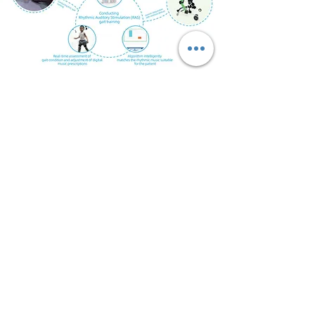
見積もりをご希望で
すか？
ワッツアップ:
+15622367856
メール:
support@xingzhengtech.com
家