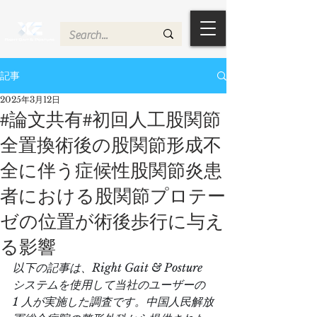
記事
2025年3月12日
#論文共有#初回人工股関節
全置換術後の股関節形成不
全に伴う症候性股関節炎患
者における股関節プロテー
ゼの位置が術後歩行に与え
る影響
以下の記事は、Right Gait & Posture 
システムを使用して当社のユーザーの 
1 人が実施した調査です。中国人民解放