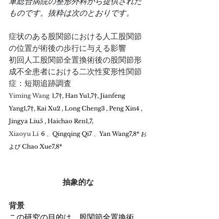
軍総合病院の整形外科から提供された
ものです。抜粋は次のとおりです。
症状のある股関節における人工股関節
の位置が術後の歩行に与える影響
初回人工股関節全置換術後の股関節形
成不全患者における二次性変形性関節
症：短期追跡調査
Yiming Wang
1,7†, Han Yu1,7†, Jianfeng 
Yang1,7†, Kai Xu2 , Long Cheng3 , Peng Xin4 , 
Jingya Liu5 , Haichao Ren1,7,
Xiaoyu Li
6 、Qingqing Qi7 、Yan Wang7,8* お
よび Chao Xue7,8*
抽象的な
背景
この研究の目的は、股関節全置換術