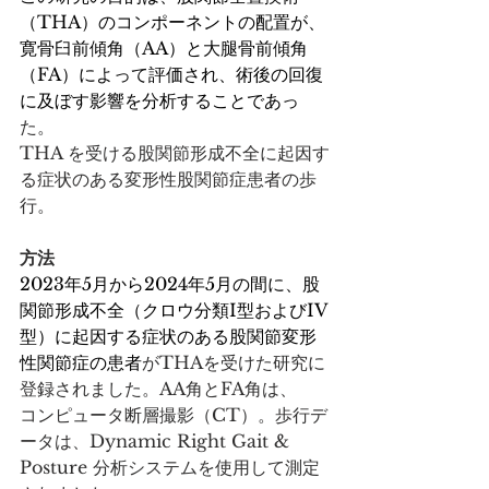
（THA）のコンポーネントの配置が、
寛骨臼前傾角（AA）と大腿骨前傾角
（FA）によって評価され、術後の回復
に及ぼす影響を分析することであっ
た。
THA を受ける股関節形成不全に起因す
る症状のある変形性股関節症患者の歩
行。
方法
2023年5月から2024年5月の間に、股
関節形成不全（クロウ分類I型およびIV
型）に起因する症状のある股関節変形
性関節症の患者
がTHAを受けた研究に
登録されました。AA角とFA角は、
コンピュータ断層撮影（CT）。歩行デ
ータは、Dynamic Right Gait & 
Posture 分析システムを使用して測定